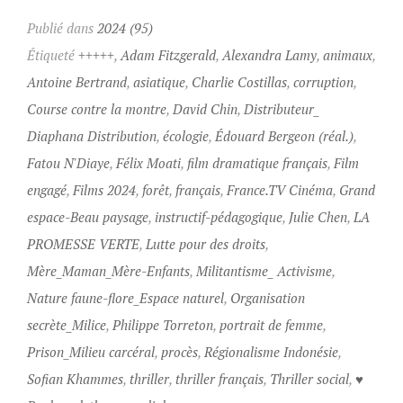
a
c
Publié dans
2024 (95)
e
Étiqueté
+++++
,
Adam Fitzgerald
,
Alexandra Lamy
,
animaux
,
b
Antoine Bertrand
,
asiatique
,
Charlie Costillas
,
corruption
,
o
Course contre la montre
,
David Chin
,
Distributeur_
o
k
Diaphana Distribution
,
écologie
,
Édouard Bergeon (réal.)
,
Fatou N'Diaye
,
Félix Moati
,
film dramatique français
,
Film
engagé
,
Films 2024
,
forêt
,
français
,
France.TV Cinéma
,
Grand
espace-Beau paysage
,
instructif-pédagogique
,
Julie Chen
,
LA
PROMESSE VERTE
,
Lutte pour des droits
,
Mère_Maman_Mère-Enfants
,
Militantisme_ Activisme
,
Nature faune-flore_Espace naturel
,
Organisation
secrète_Milice
,
Philippe Torreton
,
portrait de femme
,
Prison_Milieu carcéral
,
procès
,
Régionalisme Indonésie
,
Sofian Khammes
,
thriller
,
thriller français
,
Thriller social
,
♥