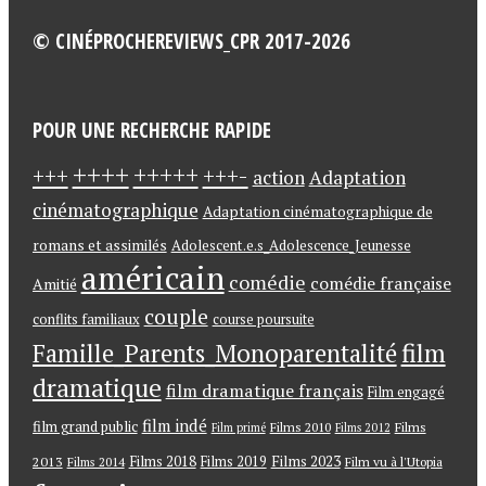
© CINÉPROCHEREVIEWS_CPR 2017-2026
POUR UNE RECHERCHE RAPIDE
++++
+++++
+++-
+++
action
Adaptation
cinématographique
Adaptation cinématographique de
romans et assimilés
Adolescent.e.s_Adolescence_Jeunesse
américain
comédie
comédie française
Amitié
couple
conflits familiaux
course poursuite
Famille_Parents_Monoparentalité
film
dramatique
film dramatique français
Film engagé
film indé
film grand public
Films
Films 2010
Film primé
Films 2012
Films 2018
Films 2023
2013
Films 2019
Films 2014
Film vu à l'Utopia