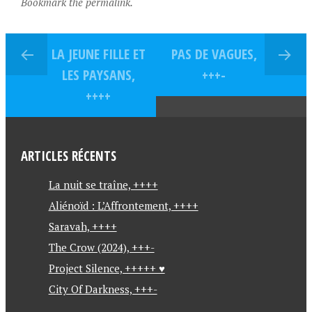
Bookmark the permalink.
LA JEUNE FILLE ET
PAS DE VAGUES,
LES PAYSANS,
+++-
++++
ARTICLES RÉCENTS
La nuit se traîne, ++++
Aliénoïd : L’Affrontement, ++++
Saravah, ++++
The Crow (2024), +++-
Project Silence, +++++ ♥
City Of Darkness, +++-