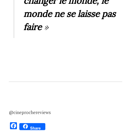
changer le monde, le
monde ne se laisse pas
faire
»
@cineprochereviews
F
Share