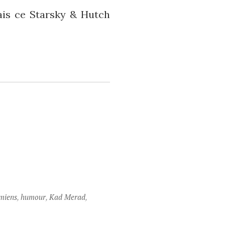
mais ce Starsky & Hutch
miens
,
humour
,
Kad Merad
,