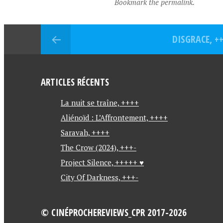
Bookmark the permalink.
o
k
DISGRACE, +
ARTICLES RÉCENTS
La nuit se traîne, ++++
Aliénoïd : L’Affrontement, ++++
Saravah, ++++
The Crow (2024), +++-
Project Silence, +++++ ♥
City Of Darkness, +++-
© CINÉPROCHEREVIEWS_CPR 2017-2026