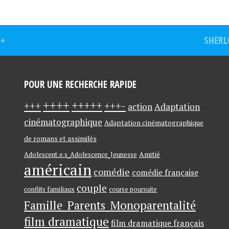
++
SHERL
POUR UNE RECHERCHE RAPIDE
++++
+++++
+++-
+++
action
Adaptation
cinématographique
Adaptation cinématographique
de romans et assimilés
Amitié
Adolescent.e.s_Adolescence_Jeunesse
américain
comédie
comédie française
couple
conflits familiaux
course poursuite
Famille_Parents_Monoparentalité
film dramatique
film dramatique français