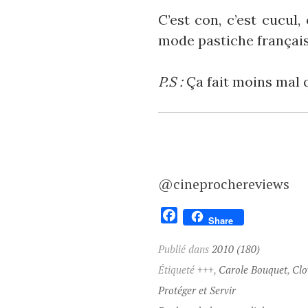
C’est con, c’est cucul
mode pastiche français f
P.S :
Ça fait moins mal qu
@cineprochereviews
F
Share
a
c
Publié dans
2010 (180)
e
Étiqueté
+++
,
Carole Bouquet
,
Clo
b
Protéger et Servir
o