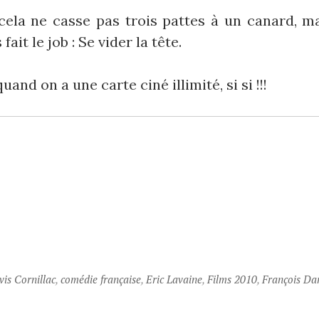
, cela ne casse pas trois pattes à un canard, 
ait le job : Se vider la tête.
and on a une carte ciné illimité, si si !!!
vis Cornillac
,
comédie française
,
Eric Lavaine
,
Films 2010
,
François Da