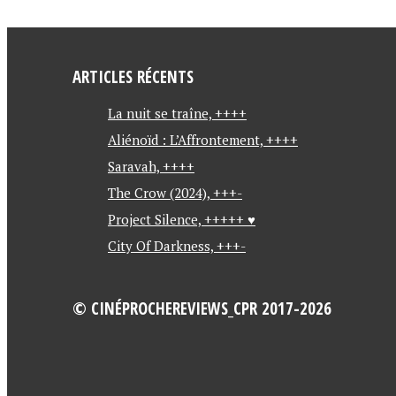
c
e
b
ARTICLES RÉCENTS
o
o
La nuit se traîne, ++++
k
Aliénoïd : L’Affrontement, ++++
Saravah, ++++
The Crow (2024), +++-
Project Silence, +++++ ♥
City Of Darkness, +++-
© CINÉPROCHEREVIEWS_CPR 2017-2026