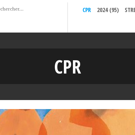
CPR
2024 (95)
STR
CPR