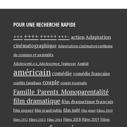
POUR UNE RECHERCHE RAPIDE
++++
+++++
+++-
+++
action
Adaptation
cinématographique
Adaptation cinématographique
de romans et assimilés
Amitié
Adolescent.e.s_Adolescence_Jeunesse
américain
comédie
comédie française
couple
conflits familiaux
course poursuite
Famille_Parents_Monoparentalité
film dramatique
film dramatique français
film indé
film grand public
Film engagé
Films 2010
Film primé
Films 2018
Films
Films 2013
Films 2019
Films 2014
Films 2012