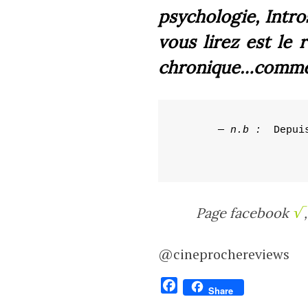
psychologie, Intro
vous lirez est le 
chronique…comme 
—
 n.b :
  Depui
Page facebook
√
@cineprochereviews
F
Share
a