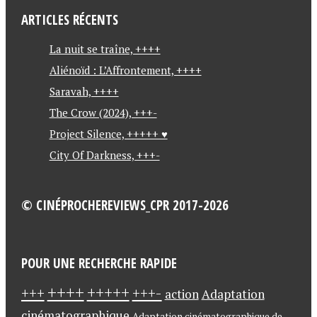
b
ARTICLES RÉCENTS
o
o
La nuit se traîne, ++++
k
Aliénoïd : L’Affrontement, ++++
Saravah, ++++
The Crow (2024), +++-
Project Silence, +++++ ♥
City Of Darkness, +++-
© CINÉPROCHEREVIEWS_CPR 2017-2026
POUR UNE RECHERCHE RAPIDE
++++
+++++
+++-
+++
action
Adaptation
cinématographique
Adaptation cinématographique de