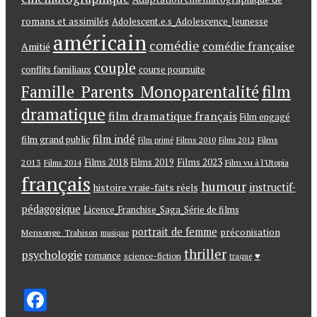
romans et assimilés
Adolescent.e.s_Adolescence_Jeunesse
américain
comédie
comédie française
Amitié
couple
conflits familiaux
course poursuite
Famille_Parents_Monoparentalité
film
dramatique
film dramatique français
Film engagé
film indé
film grand public
Films
Films 2010
Film primé
Films 2012
Films 2018
Films 2023
2013
Films 2019
Films 2014
Film vu à l'Utopia
français
humour
instructif-
histoire vraie-faits réels
pédagogique
Licence_Franchise_Saga_Série de films
portrait de femme
préconisation
Mensonge_Trahison
musique
thriller
psychologie
romance
♥
science-fiction
traque
F