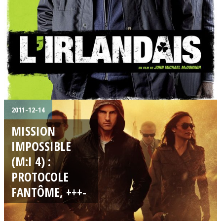
2011-12-14
MISSION
IMPOSSIBLE
(M:I 4) :
PROTOCOLE
FANTÔME, +++-