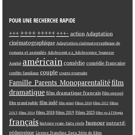
POUR UNE RECHERCHE RAPIDE
++++
+++++
+++-
+++
action
Adaptation
cinématographique
Adaptation cinématographique de
romans et assimilés
Adolescent.e.s_Adolescence_Jeunesse
américain
comédie
comédie française
Amitié
couple
conflits familiaux
course poursuite
Famille_Parents_Monoparentalité
film
dramatique
film dramatique français
Film engagé
film indé
film grand public
Films
Films 2010
Film primé
Films 2012
Films 2018
Films 2023
2013
Films 2019
Films 2014
Film vu à l'Utopia
français
humour
instructif-
histoire vraie-faits réels
pédagogique
Licence_Franchise_Saga_Série de films