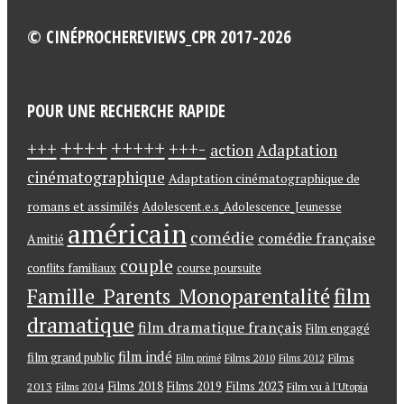
© CINÉPROCHEREVIEWS_CPR 2017-2026
POUR UNE RECHERCHE RAPIDE
++++
+++++
+++-
+++
action
Adaptation
cinématographique
Adaptation cinématographique de
romans et assimilés
Adolescent.e.s_Adolescence_Jeunesse
américain
comédie
comédie française
Amitié
couple
conflits familiaux
course poursuite
Famille_Parents_Monoparentalité
film
dramatique
film dramatique français
Film engagé
film indé
film grand public
Films
Films 2010
Film primé
Films 2012
Films 2018
Films 2023
2013
Films 2019
Films 2014
Film vu à l'Utopia