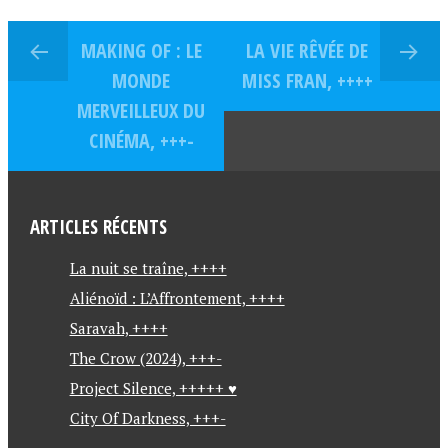
MAKING OF : LE
LA VIE RÊVÉE DE
MONDE
MISS FRAN, ++++
MERVEILLEUX DU
CINÉMA, +++-
ARTICLES RÉCENTS
La nuit se traîne, ++++
Aliénoïd : L’Affrontement, ++++
Saravah, ++++
The Crow (2024), +++-
Project Silence, +++++ ♥
City Of Darkness, +++-