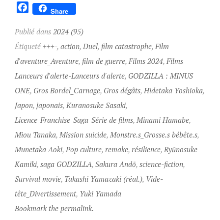
F
Share
a
c
Publié dans
2024 (95)
e
Étiqueté
+++-
,
action
,
Duel
,
film catastrophe
,
Film
b
d'aventure_Aventure
,
film de guerre
,
Films 2024
,
Films
o
Lanceurs d'alerte-Lanceurs d'alerte
,
GODZILLA : MINUS
o
k
ONE
,
Gros Bordel_Carnage
,
Gros dégâts
,
Hidetaka Yoshioka
,
Japon
,
japonais
,
Kuranosuke Sasaki
,
Licence_Franchise_Saga_Série de films
,
Minami Hamabe
,
Miou Tanaka
,
Mission suicide
,
Monstre.s_Grosse.s bébête.s
,
Munetaka Aoki
,
Pop culture
,
remake
,
résilience
,
Ryūnosuke
Kamiki
,
saga GODZILLA
,
Sakura Andō
,
science-fiction
,
Survival movie
,
Takashi Yamazaki (réal.)
,
Vide-
tête_Divertissement
,
Yuki Yamada
Bookmark the permalink.