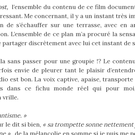
ost,
l’ensemble du contenu de ce film documen
essant. Me concernant, il y a un instant très im
n de s’échauffer sur une terrasse, avec en a
n. L’ensemble de ce plan m’a procuré la sensat
de partager discrètement avec lui cet instant de s
a sans passer pour une groupie !? Le conten
rfois envie de pleurer tant le plaisir d’entendr
io est bon. La voix captive, apaise, transporte a
es dans ce fichu monde réel qui pour moi
 vrille.
antisme. »
e dit si bien, ‎
« sa trompette sonne nettement 
e »‎
, de la mélancolie en somme si je puis me p