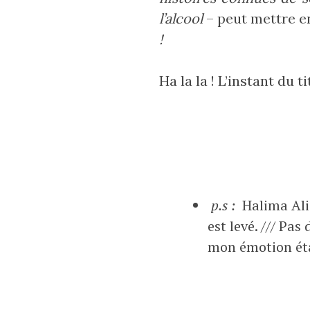
l’alcool
– peut mettre en
!
Ha la la ! L’instant du t
p.s :
Halima Ali.
est levé. /// Pa
mon émotion éta