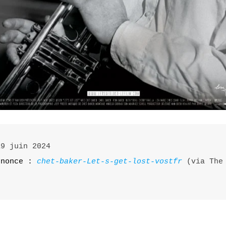
nnonce :
chet-baker-Let-s-get-lost-vostfr