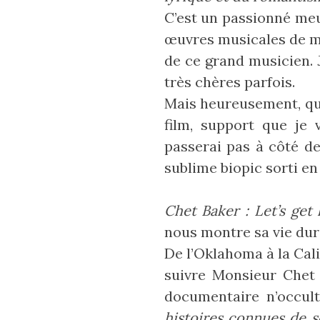
C’est un passionné meur
œuvres musicales de mon
de ce grand musicien. 
très chères parfois.
Mais heureusement, qui
film, support que je
passerai pas à côté d
sublime biopic sorti en
Chet Baker : Let’s get l
nous montre sa vie dur
De l’Oklahoma à la Cal
suivre Monsieur Chet
documentaire n’occul
histoires connues de s