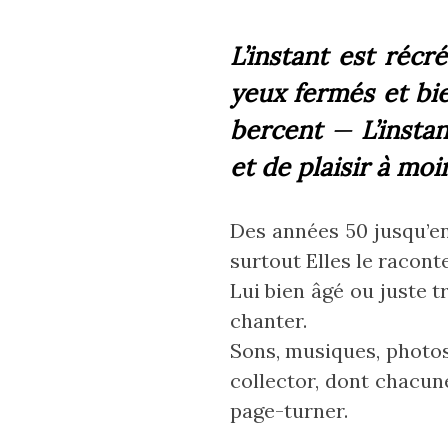
L’instant est récr
yeux fermés et bi
bercent
—
L’instan
et de plaisir à moi
Des années 50 jusqu’en
surtout Elles le racont
Lui bien âgé ou juste t
chanter.‎
Sons, musiques, photos,
collector, dont chacune
page-turner.