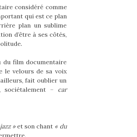
taire considéré comme
portant qui est ce plan
rrière plan un sublime
ion d’être à ses côtés,
olitude.
u du film documentaire
e le velours de sa voix
illeurs, fait oublier un
, sociétalement –
car
jazz »
et son chant
« du
ermettre.