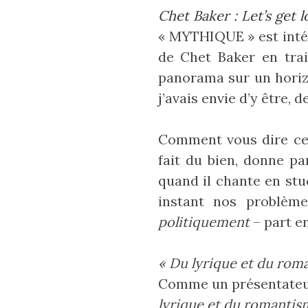
Chet Baker : Let’s get l
« MYTHIQUE » est intér
de Chet Baker en trai
panorama sur un horizo
j’avais envie d’y être, 
Comment vous dire cel
fait du bien, donne pa
quand il chante en stud
instant nos problèm
politiquement
– part en
« Du lyrique et du rom
Comme un présentateur l
lyrique et du romantism