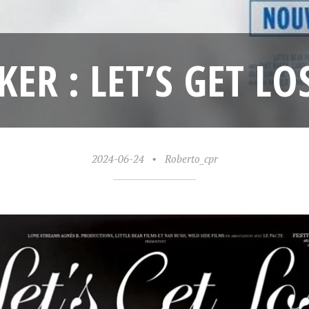
ER : LET’S GET LO
2024-06-24
•
Roberto_cpr