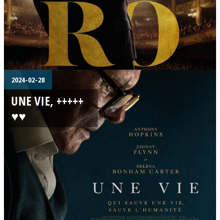
2024-02-28
UNE VIE, +++++
♥♥