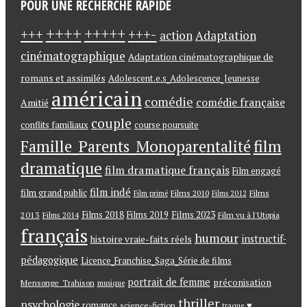
POUR UNE RECHERCHE RAPIDE
++++
+++++
+++-
+++
action
Adaptation
cinématographique
Adaptation cinématographique de
romans et assimilés
Adolescent.e.s_Adolescence_Jeunesse
américain
comédie
comédie française
Amitié
couple
conflits familiaux
course poursuite
Famille_Parents_Monoparentalité
film
dramatique
film dramatique français
Film engagé
film indé
film grand public
Films
Films 2010
Film primé
Films 2012
Films 2018
Films 2023
2013
Films 2019
Films 2014
Film vu à l'Utopia
français
humour
instructif-
histoire vraie-faits réels
pédagogique
Licence_Franchise_Saga_Série de films
portrait de femme
préconisation
Mensonge_Trahison
musique
thriller
psychologie
romance
♥
science-fiction
traque