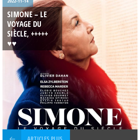
2022-11-14
SIMONE – LE
VOYAGE DU
SIÈCLE, +++++
♥♥
ARTICLES PLUS